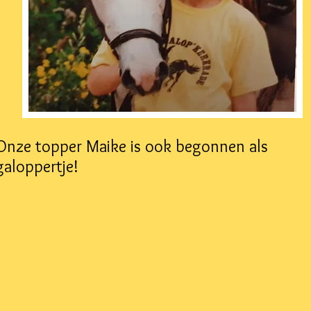
Onze topper Maike is ook begonnen als
galoppertje!
Adres
Connec