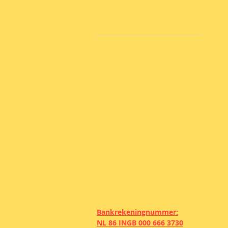
E-mail:
Voorzitter:
Mevr. R. Leenders
Lrenske@gmail.com
Secretariaat:
Mevr. C. Kleijnen
chayenna_kleijnen@live.nl​
Mevr. J. Tummers
jilldewy1991@outlook.com
Penningmeester:
Mevr. M. Elands
madelonelands@hotmail.com
Bankrekeningnummer:
NL 86 INGB 000 666 3730