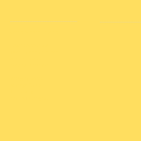
Correspondentie adres:
Ledensecretariaat
TAV Chayenna Kleijnen
Ahornstraat 22
6463 GD Kerkrade
Vestiging adres:
Manege Galop
Tunnelweg 1
6372 XH Landgraaf