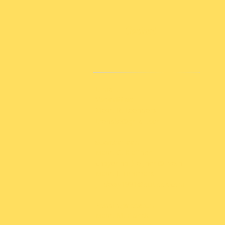
Contact
E-mail:
Voorzitter:
Mevr. R. Leenders
Lrenske@gmail.com
Secretariaat:
Mevr. C. Kleijnen
chayenna_kleijnen@live.nl​
Mevr. J. Tummers
jilldewy1991@outlook.com
Penningmeester:
Mevr. M. Elands