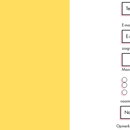
E-ma
zorg
Mane
naam
Opmerk