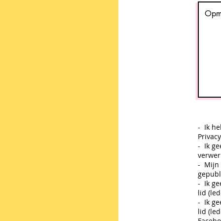
- Ik he
Privacy
- Ik g
verwer
- Mijn
gepubl
- Ik g
lid (l
- Ik g
lid (le
Facebo