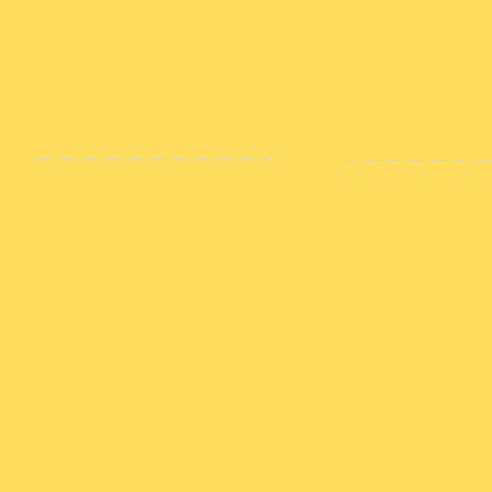
Adres
Connec
Correspondentie adres:
Ledensecretariaat
TAV Chayenna Kleijnen
Ahornstraat 22
6463 GD Kerkrade
Vestiging adres:
Manege Galop
Tunnelweg 1
6372 XH Landgraaf