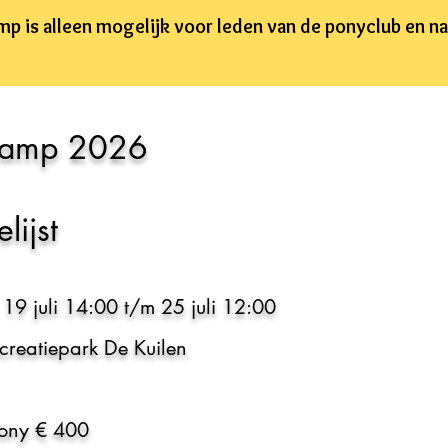
 is alleen mogelijk voor leden van de ponyclub en na 
amp 2026
lijst
 19 juli 14:00 t/m 25 juli 12:00
ecreatiepark De Kuilen
ony € 400