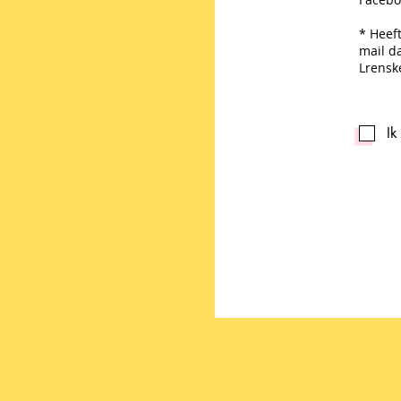
* Heef
mail d
Lrens
Ik