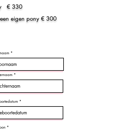
ny € 330
 een eigen pony € 300
rnaam
ternaam
ortedatum
foon