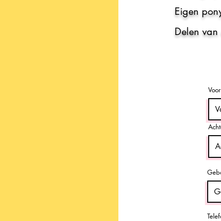
Eigen po
Delen van
Voo
Ach
Gebo
Tele