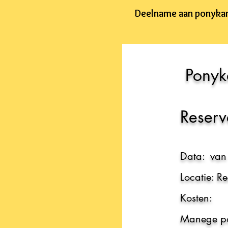
Deelname aan ponykamp
Ponyk
Reserve
Data:
van
Locatie: R
Kosten:
Manege p