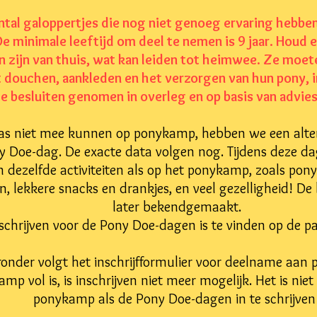
aantal galoppertjes die nog niet genoeg ervaring hebbe
e minimale leeftijd om deel te nemen is 9 jaar. Houd 
 zijn van thuis, wat kan leiden tot heimwee. Ze moeten
t douchen, aankleden en het verzorgen van hun pony, i
 besluiten genomen in overleg en op basis van advies
aas niet mee kunnen op ponykamp, hebben we een altern
y Doe-dag. De exacte data volgen nog. Tijdens deze da
ezelfde activiteiten als op het ponykamp, zoals pony's
len, lekkere snacks en drankjes, en veel gezelligheid! 
later bekendgemaakt.
nschrijven voor de Pony Doe-dagen is te vinden op de 
ronder volgt het inschrijfformulier voor deelname aan
mp vol is, is inschrijven niet meer mogelijk. Het is nie
ponykamp als de Pony Doe-dagen in te schrijven