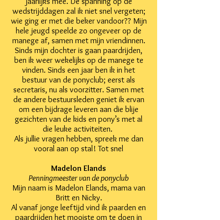
jaarlijks mee. De spanning op de
wedstrijddagen zal ik niet snel vergeten;
wie ging er met die beker vandoor?? Mijn
hele jeugd speelde zo ongeveer op de
manege af, samen met mijn vriendinnen.
Sinds mijn dochter is gaan paardrijden,
ben ik weer wekelijks op de manege te
vinden. Sinds een jaar ben ik in het
bestuur van de ponyclub; eerst als
secretaris, nu als voorzitter. Samen met
de andere bestuursleden geniet ik ervan
om een bijdrage leveren aan die blije
gezichten van de kids en pony’s met al
die leuke activiteiten.
Als jullie vragen hebben, spreek me dan
vooral aan op stal! Tot snel
Madelon Elands
Penningmeester van de ponyclub
Mijn naam is Madelon Elands, mama van
Britt en Nicky.
Al vanaf jonge leeftijd vind ik paarden en
paardrijden het mooiste om te doen in