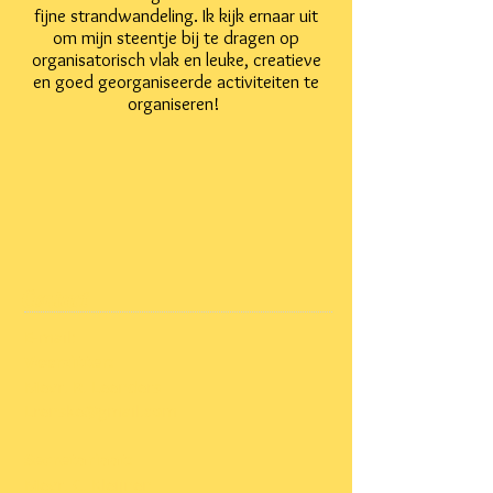
fijne strandwandeling. Ik kijk ernaar uit
om mijn steentje bij te dragen op
organisatorisch vlak en leuke, creatieve
en goed georganiseerde activiteiten te
organiseren!
Contact
E-mail:
Voorzitter:
Mevr. R. Leenders
Lrenske@gmail.com
Secretariaat:
Mevr. C. Kleijnen